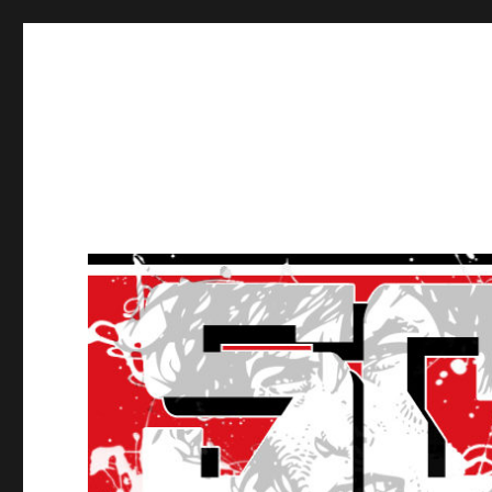
Ultras Lausanne HC