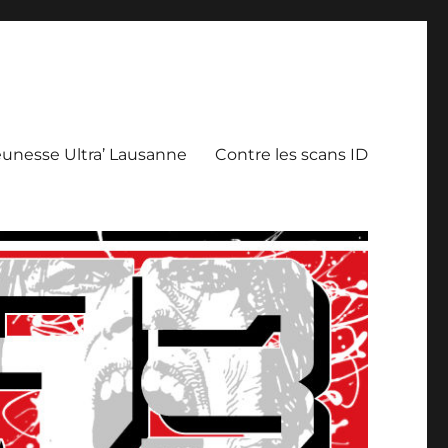
eunesse Ultra’ Lausanne
Contre les scans ID