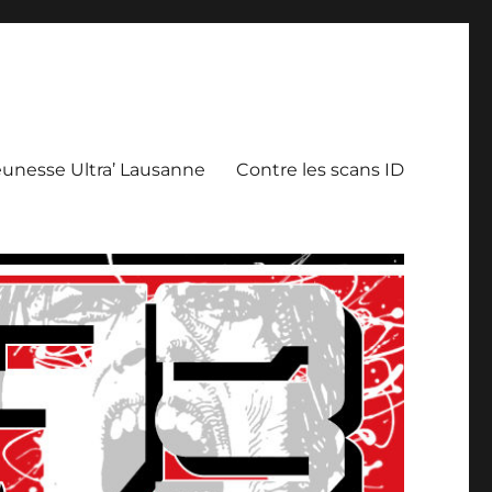
eunesse Ultra’ Lausanne
Contre les scans ID