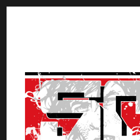
Ultras Lausanne HC