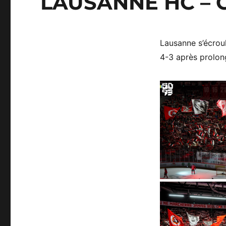
LAUSANNE HC – G
Lausanne s’écrou
4-3 après prolon