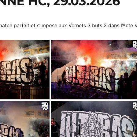
NE HC, 29.03.2026
match parfait et s’impose aux Vernets 3 buts 2 dans l’Acte V