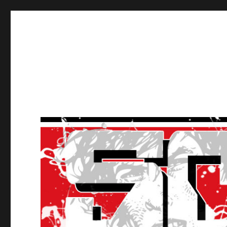
Ultras Lausanne HC