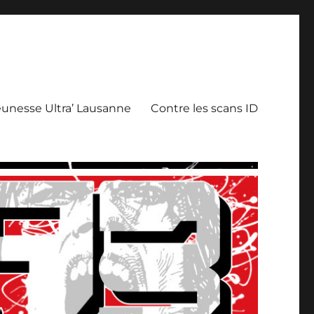
eunesse Ultra’ Lausanne
Contre les scans ID