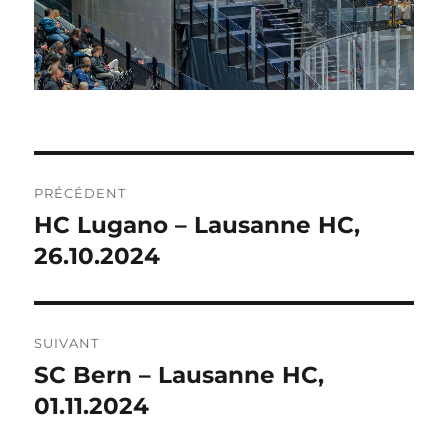
NAVIGATION
PRÉCÉDENT
DE
HC Lugano – Lausanne HC,
Publication
précédente :
26.10.2024
L’ARTICLE
SUIVANT
SC Bern – Lausanne HC,
Publication
suivante :
01.11.2024