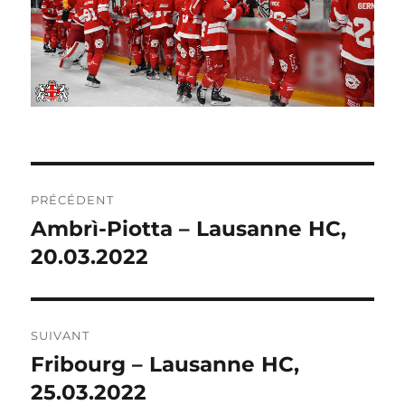
NAVIGATION
PRÉCÉDENT
DE
Ambrì-Piotta – Lausanne HC,
Publication
précédente :
20.03.2022
L’ARTICLE
SUIVANT
Fribourg – Lausanne HC,
Publication
suivante :
25.03.2022