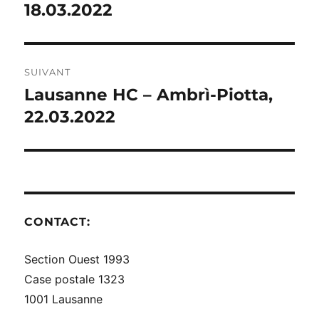
précédente :
18.03.2022
L’ARTICLE
SUIVANT
Lausanne HC – Ambrì-Piotta,
Publication
suivante :
22.03.2022
CONTACT:
Section Ouest 1993
Case postale 1323
1001 Lausanne