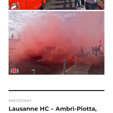
NAVIGATION
PRÉCÉDENT
DE
Lausanne HC – Ambrì-Piotta,
Publication