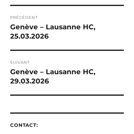
NAVIGATION
PRÉCÉDENT
DE
Genève – Lausanne HC,
Publication
précédente :
25.03.2026
L’ARTICLE
SUIVANT
Genève – Lausanne HC,
Publication
suivante :
29.03.2026
CONTACT: