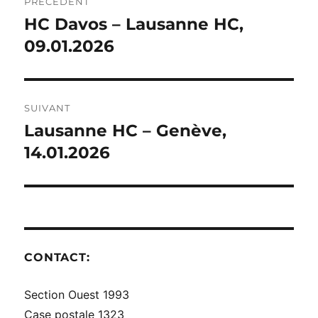
PRÉCÉDENT
DE
HC Davos – Lausanne HC,
Publication
précédente :
09.01.2026
L’ARTICLE
SUIVANT
Lausanne HC – Genève,
Publication
suivante :
14.01.2026
CONTACT:
Section Ouest 1993
Case postale 1323