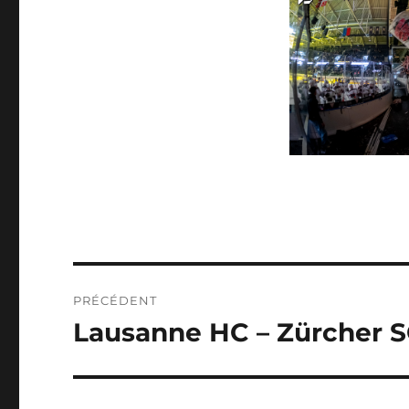
NAVIGATION
PRÉCÉDENT
DE
Lausanne HC – Zürcher S
Publication
précédente :
L’ARTICLE