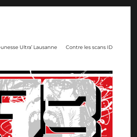
eunesse Ultra’ Lausanne
Contre les scans ID