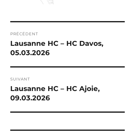
NAVIGATION
PRÉCÉDENT
DE
Lausanne HC – HC Davos,
Publication
précédente :
05.03.2026
L’ARTICLE
SUIVANT
Lausanne HC – HC Ajoie,
Publication
suivante :
09.03.2026