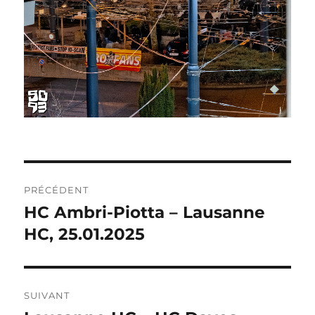
NAVIGATION
PRÉCÉDENT
DE
HC Ambri-Piotta – Lausanne
Publication
précédente :
HC, 25.01.2025
L’ARTICLE
SUIVANT