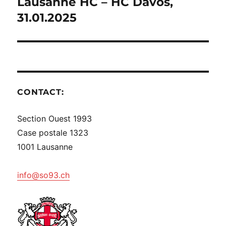
Lausanne HC – HC Davos,
Publication
suivante :
31.01.2025
CONTACT:
Section Ouest 1993
Case postale 1323
1001 Lausanne
info@so93.ch