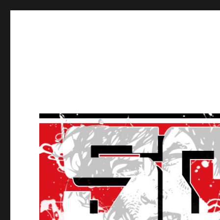
Ultras Lausanne HC