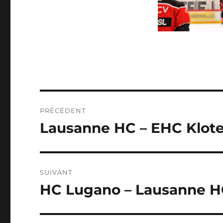
NAVIGATION
PRÉCÉDENT
DE
Lausanne HC – EHC Klote
Publication
précédente :
L’ARTICLE
SUIVANT
HC Lugano – Lausanne HC
Publication
suivante :