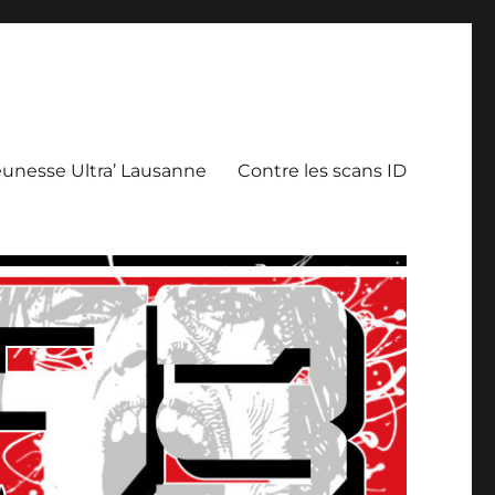
eunesse Ultra’ Lausanne
Contre les scans ID