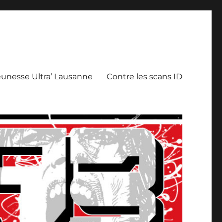
eunesse Ultra’ Lausanne
Contre les scans ID