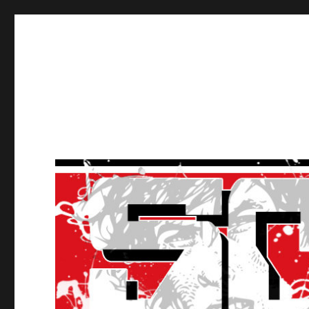
Ultras Lausanne HC