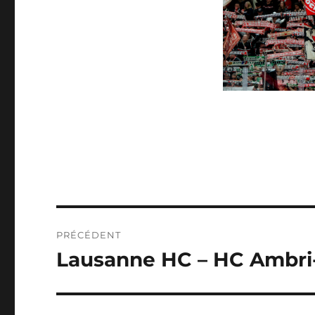
NAVIGATION
PRÉCÉDENT
DE
Lausanne HC – HC Ambri-P
Publication
précédente :
L’ARTICLE