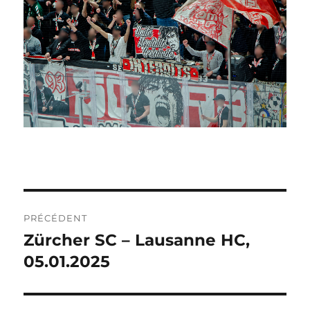
NAVIGATION
PRÉCÉDENT
DE
Zürcher SC – Lausanne HC,
Publication
précédente :
05.01.2025
L’ARTICLE