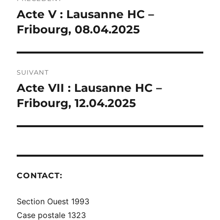
DE
Acte V : Lausanne HC –
Publication
précédente :
Fribourg, 08.04.2025
L’ARTICLE
SUIVANT
Acte VII : Lausanne HC –
Publication
suivante :
Fribourg, 12.04.2025
CONTACT:
Section Ouest 1993
Case postale 1323