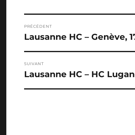
NAVIGATION
PRÉCÉDENT
DE
Lausanne HC – Genève, 1
Publication
précédente :
L’ARTICLE
SUIVANT
Lausanne HC – HC Lugano
Publication
suivante :