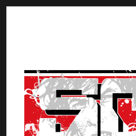
Ultras Lausanne HC