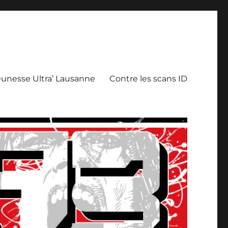
eunesse Ultra’ Lausanne
Contre les scans ID