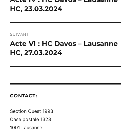
précédente :
HC, 23.03.2024
L’ARTICLE
SUIVANT
Acte VI : HC Davos – Lausanne
Publication
suivante :
HC, 27.03.2024
CONTACT:
Section Ouest 1993
Case postale 1323
1001 Lausanne