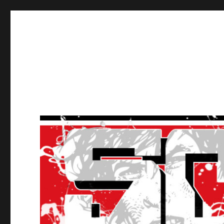
Ultras Lausanne HC