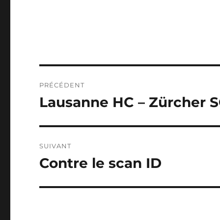
NAVIGATION
PRÉCÉDENT
DE
Lausanne HC – Zürcher S
Publication
précédente :
L’ARTICLE
SUIVANT
Contre le scan ID
Publication
suivante :