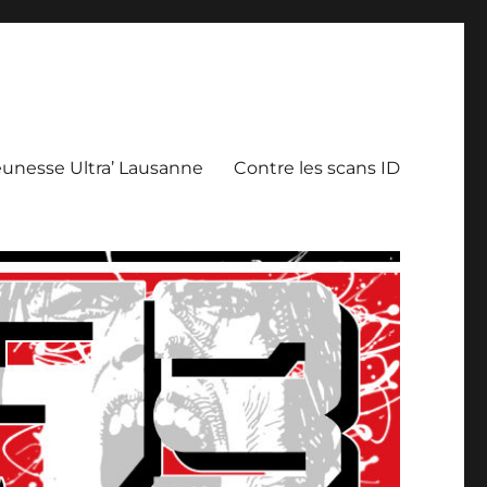
eunesse Ultra’ Lausanne
Contre les scans ID