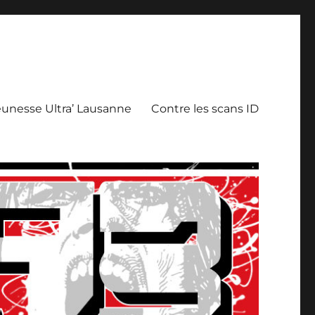
eunesse Ultra’ Lausanne
Contre les scans ID