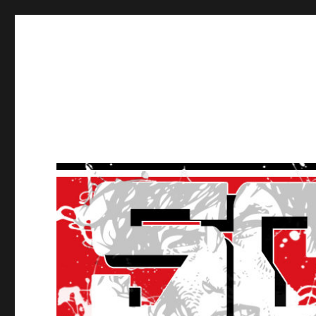
Ultras Lausanne HC