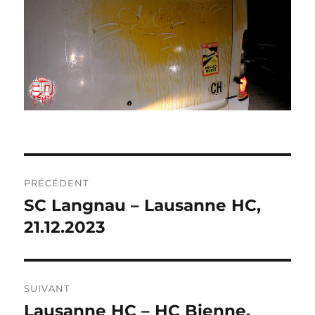
NAVIGATION
PRÉCÉDENT
DE
SC Langnau – Lausanne HC,
Publication
précédente :
21.12.2023
L’ARTICLE
SUIVANT
Lausanne HC – HC Bienne,
Publication