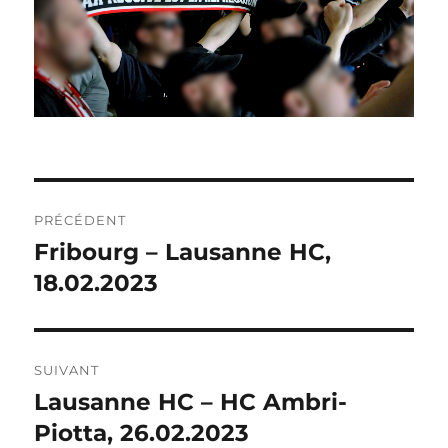
NAVIGATION
PRÉCÉDENT
DE
Fribourg – Lausanne HC,
Publication
précédente :
18.02.2023
L’ARTICLE
SUIVANT
Lausanne HC – HC Ambri-
Publication
suivante :
Piotta, 26.02.2023