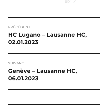
NAVIGATION
PRÉCÉDENT
DE
HC Lugano – Lausanne HC,
Publication
précédente :
02.01.2023
L’ARTICLE
SUIVANT
Genève – Lausanne HC,
Publication
suivante :
06.01.2023