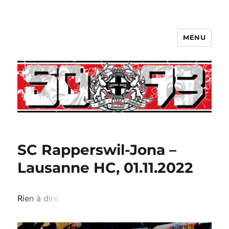
MENU
SC Rapperswil-Jona –
Lausanne HC, 01.11.2022
R
i
e
n
à
d
i
r
e
.