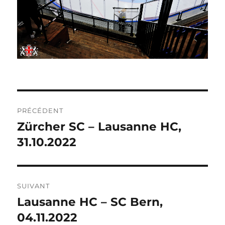
NAVIGATION
PRÉCÉDENT
DE
Zürcher SC – Lausanne HC,
Publication
précédente :
31.10.2022
L’ARTICLE
SUIVANT
Lausanne HC – SC Bern,
Publication
suivante :
04.11.2022