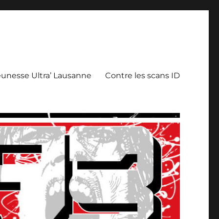
eunesse Ultra’ Lausanne
Contre les scans ID