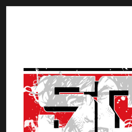
Ultras Lausanne HC