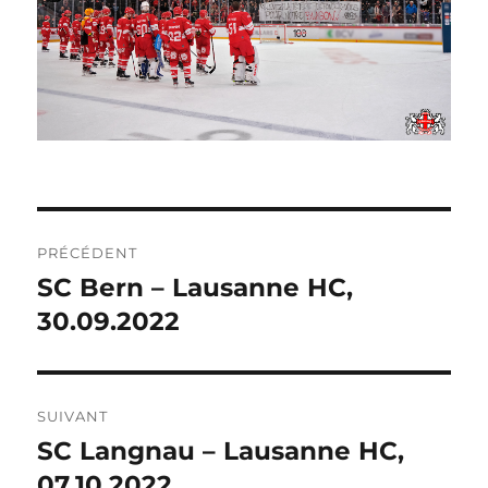
NAVIGATION
PRÉCÉDENT
DE
SC Bern – Lausanne HC,
Publication
précédente :
30.09.2022
L’ARTICLE
SUIVANT
SC Langnau – Lausanne HC,
Publication
suivante :
07.10.2022