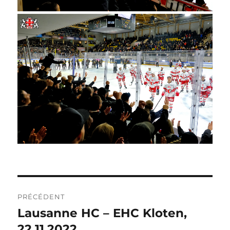
NAVIGATION
PRÉCÉDENT
DE
Lausanne HC – EHC Kloten,
Publication
précédente :
22.11.2022