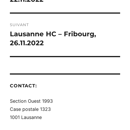
L’ARTICLE
SUIVANT
Lausanne HC – Fribourg,
Publication
suivante :
26.11.2022
CONTACT:
Section Ouest 1993
Case postale 1323
1001 Lausanne