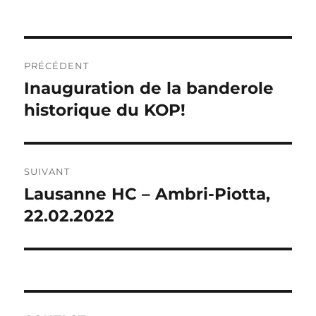
NAVIGATION
PRÉCÉDENT
DE
Inauguration de la banderole
Publication
précédente :
historique du KOP!
L’ARTICLE
SUIVANT
Lausanne HC – Ambri-Piotta,
Publication
suivante :
22.02.2022