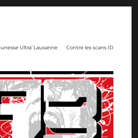
eunesse Ultra’ Lausanne
Contre les scans ID