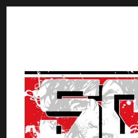
Ultras Lausanne HC