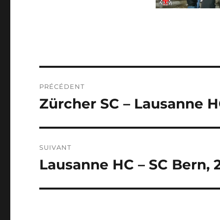
NAVIGATION
PRÉCÉDENT
DE
Zürcher SC – Lausanne HC,
Publication
précédente :
L’ARTICLE
SUIVANT
Lausanne HC – SC Bern, 2
Publication
suivante :