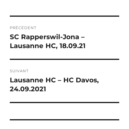
NAVIGATION
PRÉCÉDENT
DE
SC Rapperswil-Jona –
Publication
précédente :
Lausanne HC, 18.09.21
L’ARTICLE
SUIVANT
Lausanne HC – HC Davos,
Publication
suivante :
24.09.2021