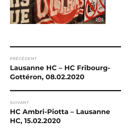
NAVIGATION
PRÉCÉDENT
DE
Lausanne HC – HC Fribourg-
Publication
précédente :
Gottéron, 08.02.2020
L’ARTICLE
SUIVANT
HC Ambri-Piotta – Lausanne
Publication
suivante :
HC, 15.02.2020