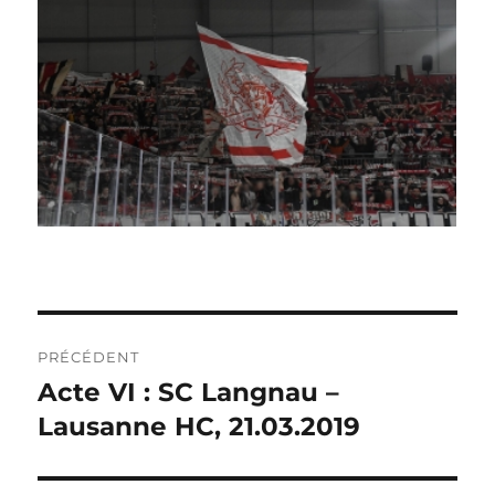
NAVIGATION
PRÉCÉDENT
DE
Acte VI : SC Langnau –
Publication
précédente :
Lausanne HC, 21.03.2019
L’ARTICLE