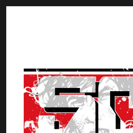
Ultras Lausanne HC