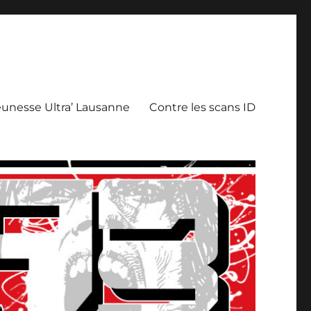
eunesse Ultra’ Lausanne
Contre les scans ID