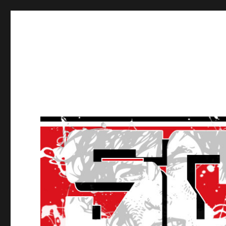
Ultras Lausanne HC