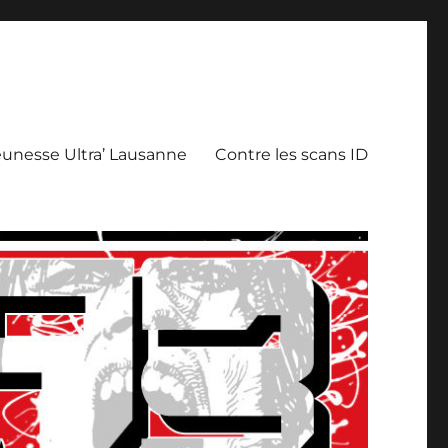
eunesse Ultra’ Lausanne
Contre les scans ID