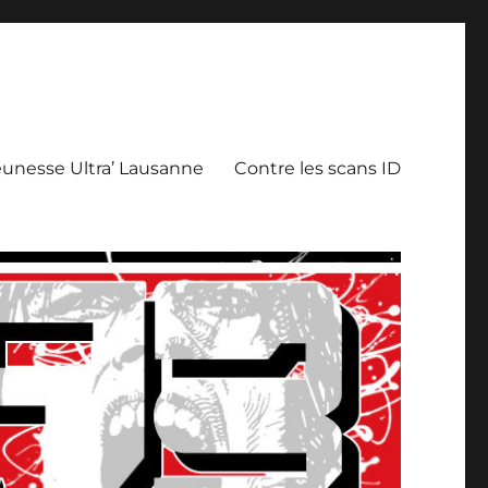
eunesse Ultra’ Lausanne
Contre les scans ID