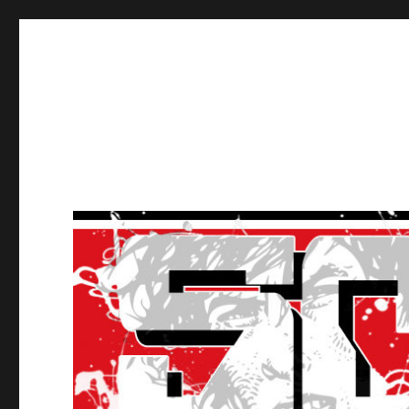
Ultras Lausanne HC