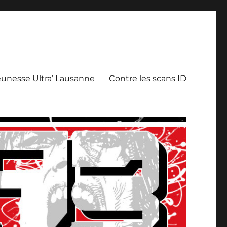
eunesse Ultra’ Lausanne
Contre les scans ID