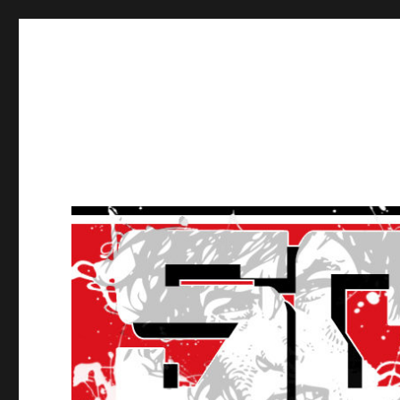
Ultras Lausanne HC