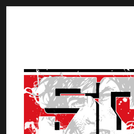
Ultras Lausanne HC