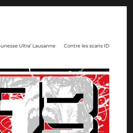
eunesse Ultra’ Lausanne
Contre les scans ID