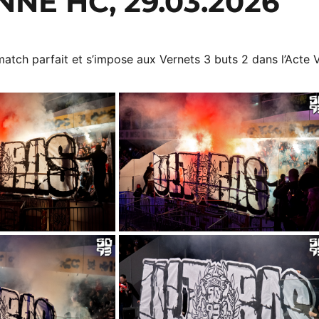
NE HC, 29.03.2026
match parfait et s’impose aux Vernets 3 buts 2 dans l’Acte V