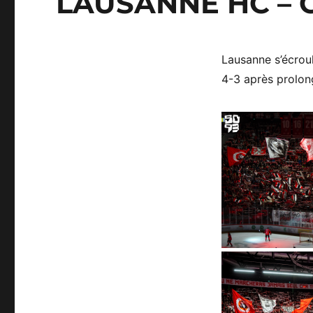
LAUSANNE HC – G
Lausanne s’écrou
4-3 après prolon