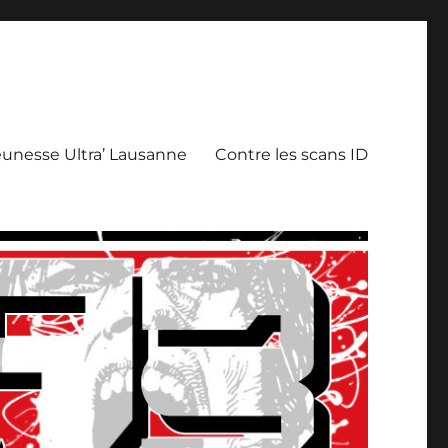
eunesse Ultra’ Lausanne
Contre les scans ID