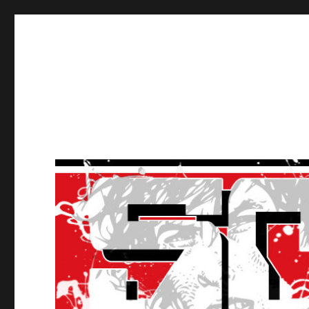
Ultras Lausanne HC